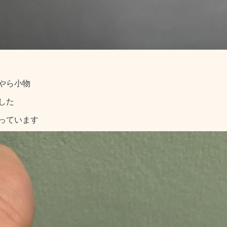
やら小物
した
っています